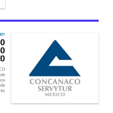
ES?
DO
MO
CO
ACO
 de
ios
 de
res