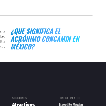
¿QUE SIGNIFICA EL
 de
les
ACRÓNIMO CONCAMIN EN
lta
MÉXICO?
. .
Atractivos
Travel By México