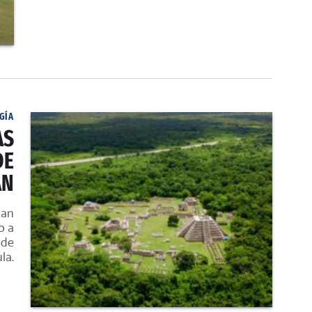
GÍA
AS
DE
ÁN
tan
o a
 de
la.