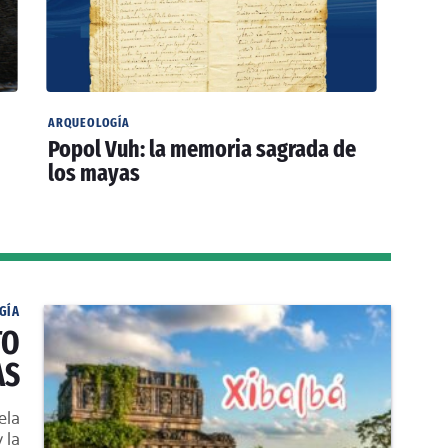
ARQUEOLOGÍA
Popol Vuh: la memoria sagrada de
los mayas
GÍA
TO
AS
ela
 la