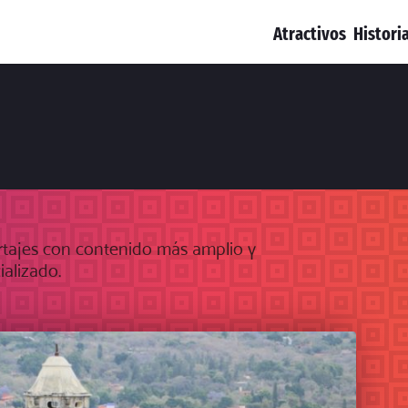
Atractivos
Histori
tajes con contenido más amplio y
ializado.