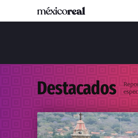
Destacados
Repor
espec