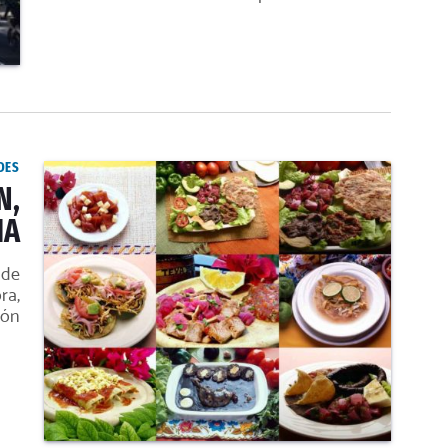
DES
N,
IA
 de
ra,
ión