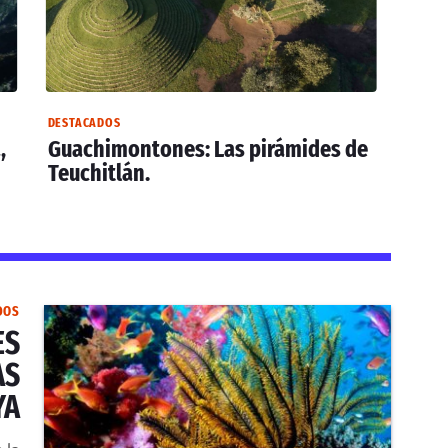
DESTACADOS
,
Guachimontones: Las pirámides de
Teuchitlán.
DOS
ES
AS
YA