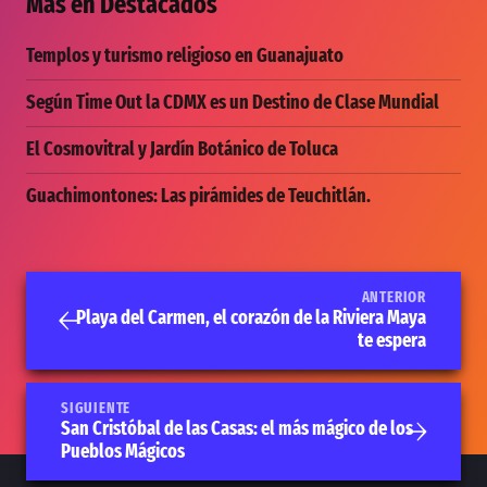
Más en
Destacados
Templos y turismo religioso en Guanajuato
Según Time Out la CDMX es un Destino de Clase Mundial
El Cosmovitral y Jardín Botánico de Toluca
Guachimontones: Las pirámides de Teuchitlán.
ANTERIOR
Playa del Carmen, el corazón de la Riviera Maya
te espera
SIGUIENTE
San Cristóbal de las Casas: el más mágico de los
Pueblos Mágicos