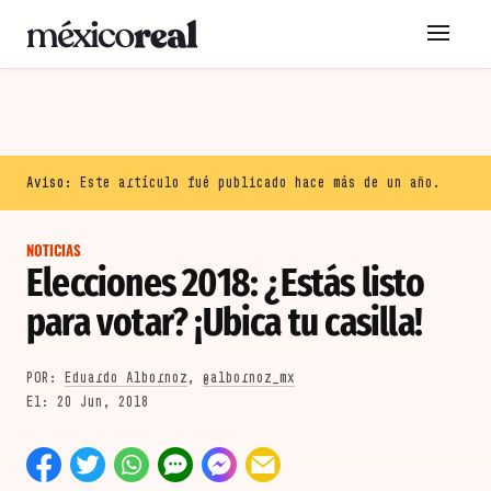
Aviso:
Este artículo fué publicado hace más de un año.
NOTICIAS
Elecciones 2018: ¿Estás listo
para votar? ¡Ubica tu casilla!
POR:
Eduardo Albornoz
,
@albornoz_mx
20 Jun, 2018