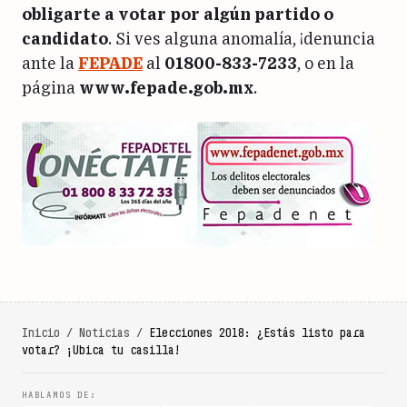
obligarte a votar por algún partido o
candidato
. Si ves alguna anomalía, ¡denuncia
ante la
FEPADE
al
01800-833-7233
, o en la
página
www.fepade.gob.mx
.
Inicio
/
Noticias
/
Elecciones 2018: ¿Estás listo para
votar? ¡Ubica tu casilla!