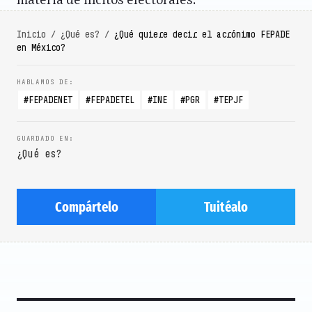
materia de ilícitos electorales.
Inicio
/
¿Qué es?
/
¿Qué quiere decir el acrónimo FEPADE
en México?
FEPADENET
FEPADETEL
INE
PGR
TEPJF
¿Qué es?
Compártelo
Tuitéalo