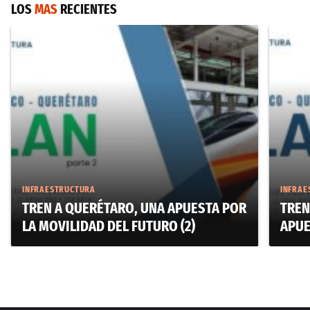
LOS
MAS
RECIENTES
INFRAESTRUCTURA
INFRAE
TREN A QUERÉTARO, UNA APUESTA POR
TREN
LA MOVILIDAD DEL FUTURO (2)
APUE