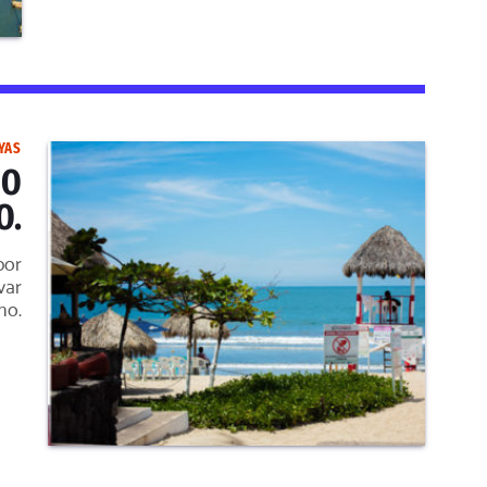
YAS
NO
O.
por
var
no.