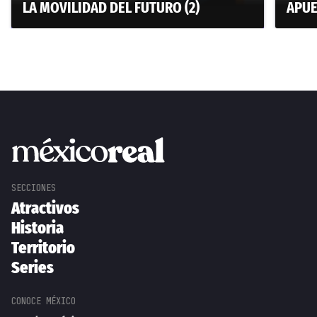
LA MOVILIDAD DEL FUTURO (2)
APUE
Atractivos
Historia
Territorio
Series