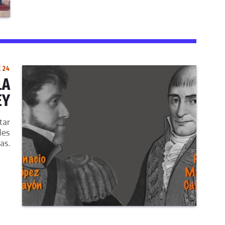
 24
LA
EY
tar
des
as.