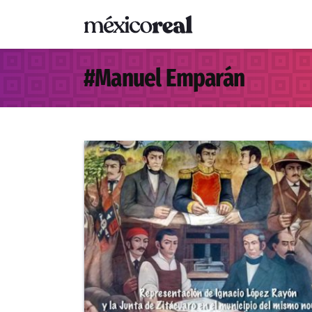
#
Manuel Emparán