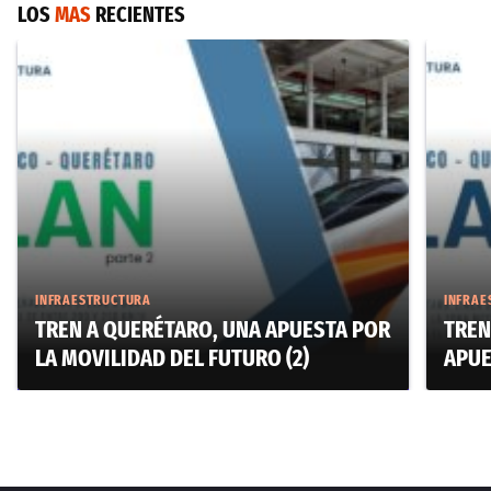
LOS
MAS
RECIENTES
INFRAESTRUCTURA
INFRAE
TREN A QUERÉTARO, UNA APUESTA POR
TREN
LA MOVILIDAD DEL FUTURO (2)
APUE