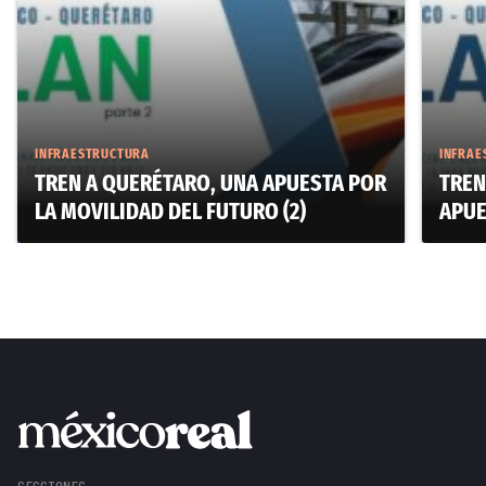
INFRAESTRUCTURA
INFRAE
TREN A QUERÉTARO, UNA APUESTA POR
TREN
LA MOVILIDAD DEL FUTURO (2)
APUE