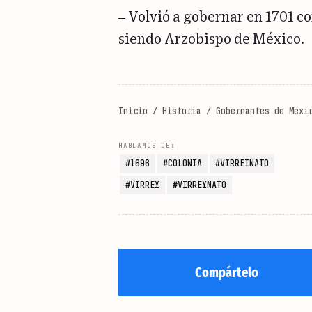
– Volvió a gobernar en 1701 c
siendo Arzobispo de México.
Inicio
/
Historia
/
Gobernantes de Mexi
1696
COLONIA
VIRREINATO
VIRREY
VIRREYNATO
Compártelo