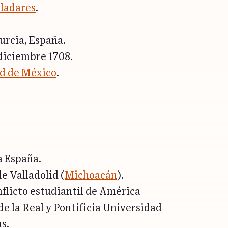
lladares
.
urcia, España.
 diciembre 1708.
d de México
.
a España.
e Valladolid (
Michoacán
).
nflicto estudiantil de América
de la Real y Pontificia Universidad
s.