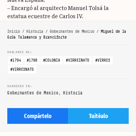
Nueva España.
– Encargó al arquitecto Manuel Tolsá la
estatua ecuestre de Carlos IV.
Inicio
/
Historia
/
Gobernantes de Mexico
/
Miguel de la
Grúa Talamanca y Branciforte
1794
1798
COLONIA
VIRREINATO
VIRREY
VIRREYNATO
Gobernantes de Mexico
,
Historia
Compártelo
Tuitéalo