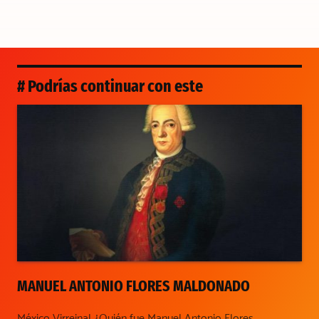
# Podrías continuar con este
MANUEL ANTONIO FLORES MALDONADO
México Virreinal ¿Quién fue Manuel Antonio Flores