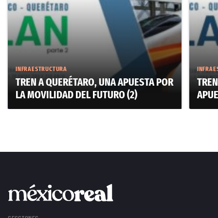
INFRAESTRUCTURA
INFRAE
TREN A QUERÉTARO, UNA APUESTA POR
TREN
LA MOVILIDAD DEL FUTURO (2)
APUE