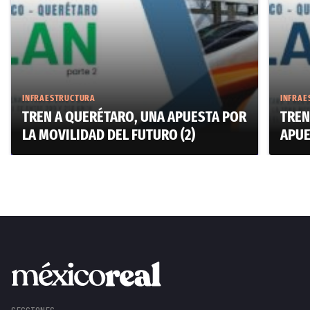
INFRAESTRUCTURA
INFRAE
TREN A QUERÉTARO, UNA APUESTA POR
TREN
LA MOVILIDAD DEL FUTURO (2)
APUE