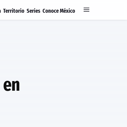
a
Territorio
Series
Conoce México
d en