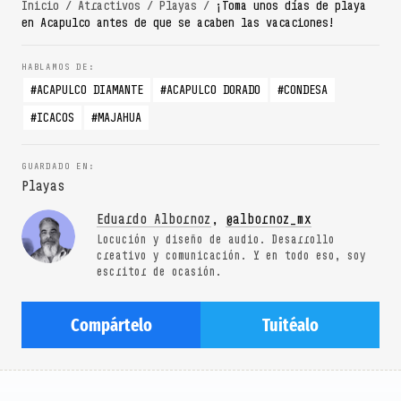
Inicio
/
Atractivos
/
Playas
/
¡Toma unos días de playa
en Acapulco antes de que se acaben las vacaciones!
ACAPULCO DIAMANTE
ACAPULCO DORADO
CONDESA
ICACOS
MAJAHUA
Playas
Eduardo Albornoz
,
@albornoz_mx
Locución y diseño de audio. Desarrollo
creativo y comunicación. Y en todo eso, soy
escritor de ocasión.
Compártelo
Tuitéalo