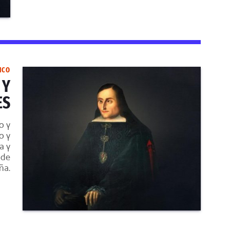
ICO
 Y
ES
o y
o y
a y
 de
ña.