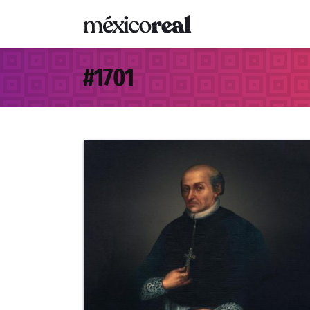
#
1701