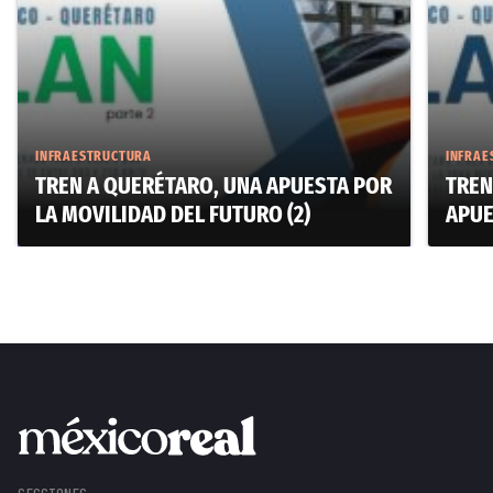
INFRAESTRUCTURA
INFRAE
TREN A QUERÉTARO, UNA APUESTA POR
TREN
LA MOVILIDAD DEL FUTURO (2)
APUE