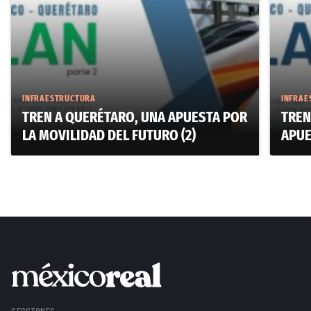
INFRAESTRUCTURA
INFRAE
TREN A QUERÉTARO, UNA APUESTA POR
TREN
LA MOVILIDAD DEL FUTURO (2)
APUE