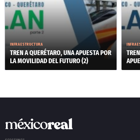
INFRAESTRUCTURA
INFRAE
TREN A QUERÉTARO, UNA APUESTA POR
TREN
LA MOVILIDAD DEL FUTURO (2)
APUE