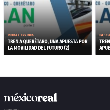
INFRAESTRUCTURA
INFRAE
TREN A QUERÉTARO, UNA APUESTA POR
TREN
LA MOVILIDAD DEL FUTURO (2)
APUE