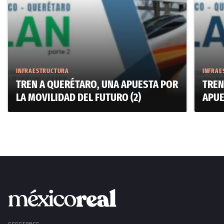
INFRAESTRUCTURA
INFRAE
TREN A QUERÉTARO, UNA APUESTA POR
TREN
LA MOVILIDAD DEL FUTURO (2)
APUE