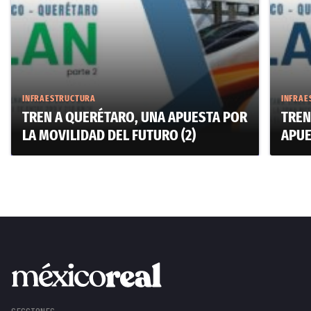
INFRAESTRUCTURA
INFRAE
TREN A QUERÉTARO, UNA APUESTA POR
TREN
LA MOVILIDAD DEL FUTURO (2)
APUE