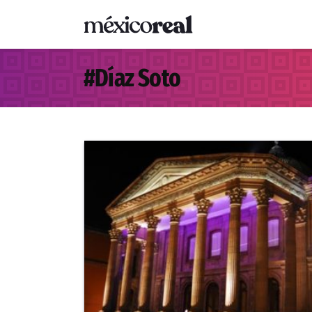
#
Díaz Soto