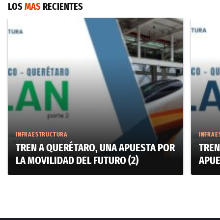
LOS
MAS
RECIENTES
INFRAESTRUCTURA
INFRAE
TREN A QUERÉTARO, UNA APUESTA POR
TREN
LA MOVILIDAD DEL FUTURO (2)
APUE