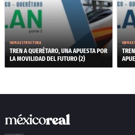
INFRAESTRUCTURA
INFRAE
TREN A QUERÉTARO, UNA APUESTA POR
TREN
LA MOVILIDAD DEL FUTURO (2)
APUE