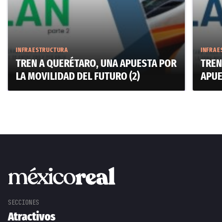
INFRAESTRUCTURA
INFRAE
TREN A QUERÉTARO, UNA APUESTA POR
TREN
LA MOVILIDAD DEL FUTURO (2)
APUE
Atractivos