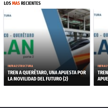
LOS
MAS
RECIENTES
INFRAESTRUCTURA
INFRAE
TREN A QUERÉTARO, UNA APUESTA POR
TREN
LA MOVILIDAD DEL FUTURO (2)
APUE