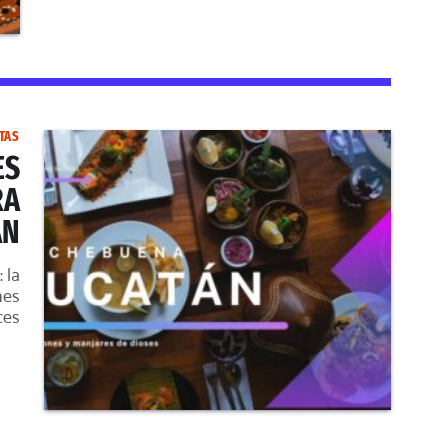
TAS
ES
RA
ÁN
 la
nes
ces