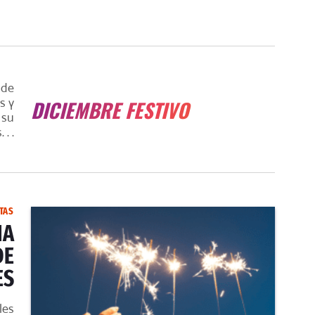
 de
s y
DICIEMBRE FESTIVO
 su
. .
TAS
NA
DE
ES
les