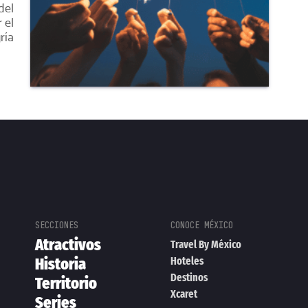
del
 el
ría
Atractivos
Travel By México
Historia
Hoteles
Destinos
Territorio
Xcaret
Series