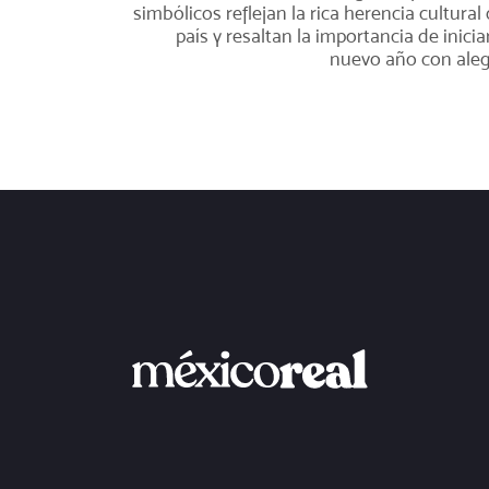
simbólicos reflejan la rica herencia cultural 
país y resaltan la importancia de iniciar
nuevo año con aleg