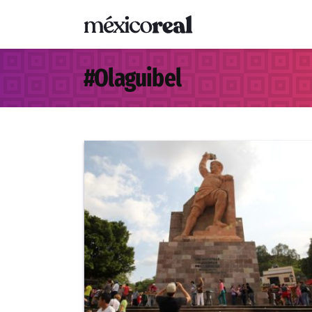
#
Olaguibel