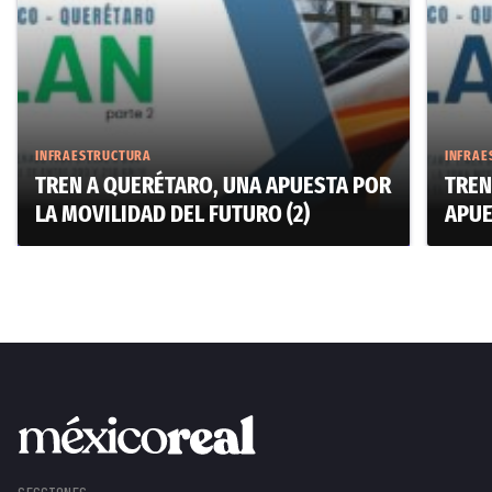
INFRAESTRUCTURA
INFRAE
TREN A QUERÉTARO, UNA APUESTA POR
TREN
LA MOVILIDAD DEL FUTURO (2)
APUE