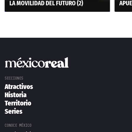
LA MOVILIDAD DEL FUTURO (2)
APUE
Atractivos
Historia
Territorio
Series