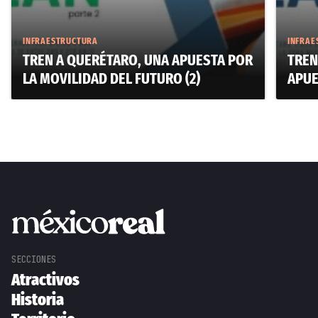
INFRAESTRUCTURA
INFRAE
TREN A QUERÉTARO, UNA APUESTA POR
TREN
LA MOVILIDAD DEL FUTURO (2)
APUE
Atractivos
Historia