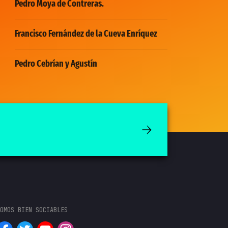
Pedro Moya de Contreras.
Francisco Fernández de la Cueva Enríquez
Pedro Cebrían y Agustín