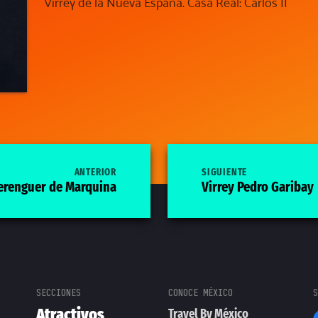
Virrey de la Nueva España. Casa Real: Carlos II
ANTERIOR
SIGUIENTE
Berenguer de Marquina
Virrey Pedro Garibay
Atractivos
Travel By México