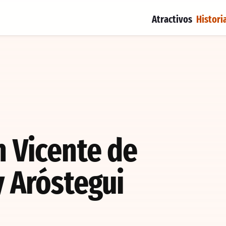
Atractivos
Histori
n Vicente de
y Aróstegui