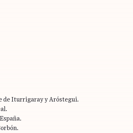
 de Iturrigaray y Aróstegui.
al.
 España.
Borbón.