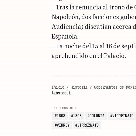
– Tras la renuncia al trono de
Napoleón, dos facciones gube
Audiencia) discutían acerca d
Española.
– La noche del 15 al 16 de sep
aprehendido en el Palacio.
Inicio
/
Historia
/
Gobernantes de Mexi
Aróstegui
1803
1808
COLONIA
VIRREINATO
VIRREY
VIRREYNATO