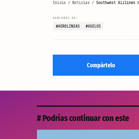
Inicio
/
Noticias
/
Southwest Airlines 
AEROLINEAS
VUELOS
Compártelo
# Podrías continuar con este