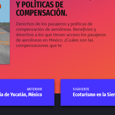
Y POLÍTICAS DE
COMPENSACIÓN.
Derechos de los pasajeros y políticas de
compensación de aerolíneas. Beneficios y
derechos a los que tienen acceso los pasajeros
de aerolíneas en México. ¿Cuáles son las
compensaciones que te
ANTERIOR
SIGUIENTE
ía de Yucatán, México
Ecoturismo en la Sie