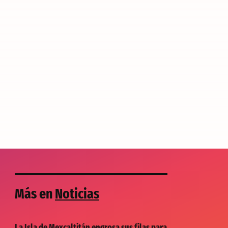
Más en
Noticias
La Isla de Mexcaltitán engrosa sus filas para