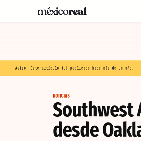
Aviso:
Este artículo fué publicado hace más de un año.
NOTICIAS
Southwest A
desde Oakl