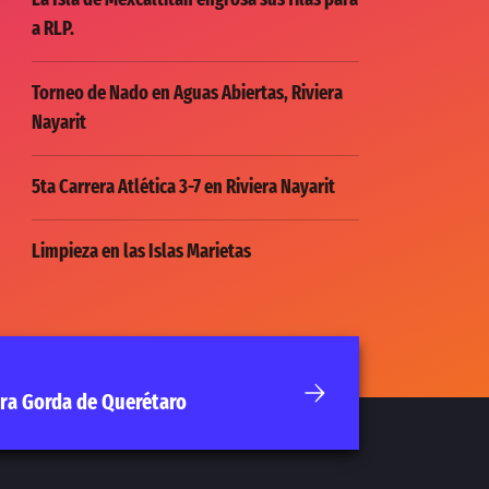
a RLP.
Torneo de Nado en Aguas Abiertas, Riviera
Nayarit
5ta Carrera Atlética 3-7 en Riviera Nayarit
Limpieza en las Islas Marietas
rra Gorda de Querétaro