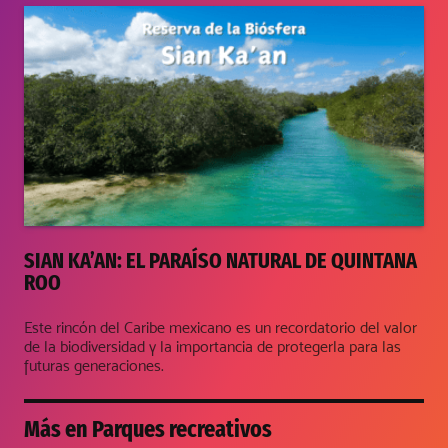
SIAN KA’AN: EL PARAÍSO NATURAL DE QUINTANA
ROO
Este rincón del Caribe mexicano es un recordatorio del valor
de la biodiversidad y la importancia de protegerla para las
futuras generaciones.
Más en
Parques recreativos