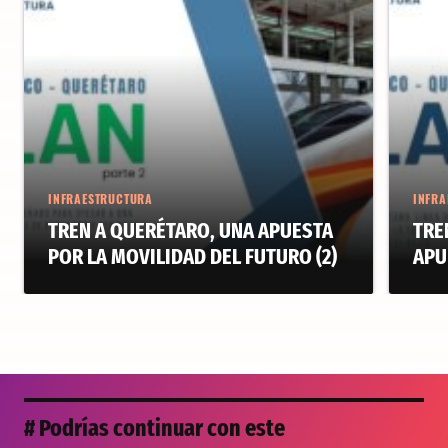
INFRAESTRUCTURA
INFRA
TREN A QUERÉTARO, UNA APUESTA
TRE
POR LA MOVILIDAD DEL FUTURO (2)
APU
# Podrías continuar con este