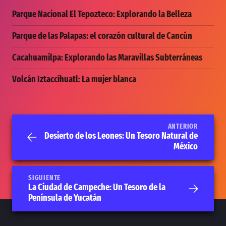
Parque Nacional El Tepozteco: Explorando la Belleza
Parque de las Palapas: el corazón cultural de Cancún
Cacahuamilpa: Explorando las Maravillas Subterráneas
Volcán Iztaccíhuatl: La mujer blanca
ANTERIOR
Desierto de los Leones: Un Tesoro Natural de
México
SIGUIENTE
La Ciudad de Campeche: Un Tesoro de la
Península de Yucatán