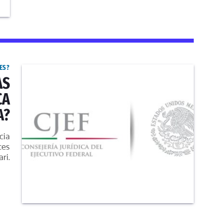
ES?
AS
CA
A?
cia
ces
ri.