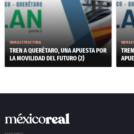
INFRAESTRUCTURA
INFRAE
TREN A QUERÉTARO, UNA APUESTA POR
TREN
LA MOVILIDAD DEL FUTURO (2)
APUE