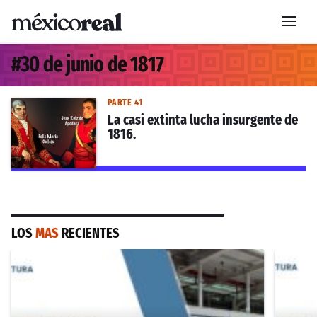
#
30 de junio de 1817
PARTE 41
La casi extinta lucha insurgente de
1816.
LOS
MAS
RECIENTES