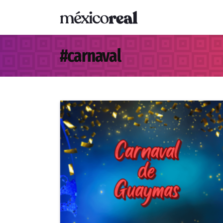
#
carnaval