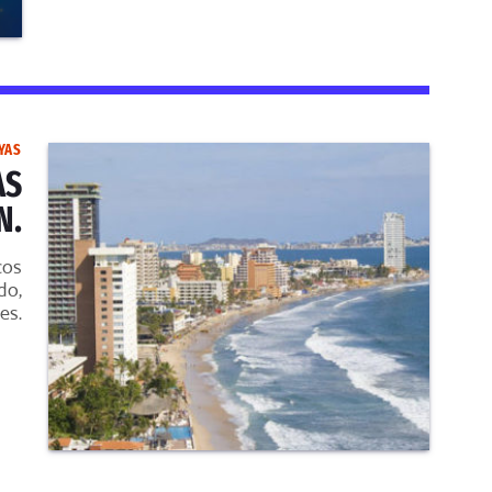
YAS
AS
N.
cos
do,
es.