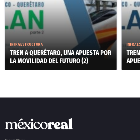
INFRAESTRUCTURA
INFRAE
TREN A QUERÉTARO, UNA APUESTA POR
TREN
LA MOVILIDAD DEL FUTURO (2)
APUE