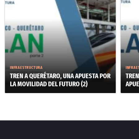
INFRAESTRUCTURA
INFRAE
TREN A QUERÉTARO, UNA APUESTA POR
TREN
LA MOVILIDAD DEL FUTURO (2)
APUE