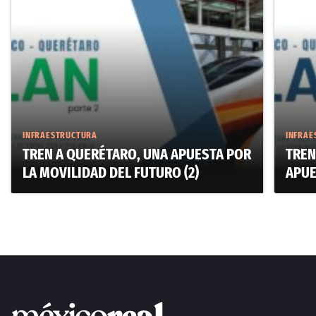
INFRAESTRUCTURA
INFRAE
TREN A QUERÉTARO, UNA APUESTA POR
TREN
LA MOVILIDAD DEL FUTURO (2)
APUE