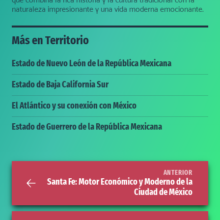
naturaleza impresionante y una vida moderna emocionante.
Más en
Territorio
Estado de Nuevo León de la República Mexicana
Estado de Baja California Sur
El Atlántico y su conexión con México
Estado de Guerrero de la República Mexicana
ANTERIOR
Santa Fe: Motor Económico y Moderno de la
Ciudad de México