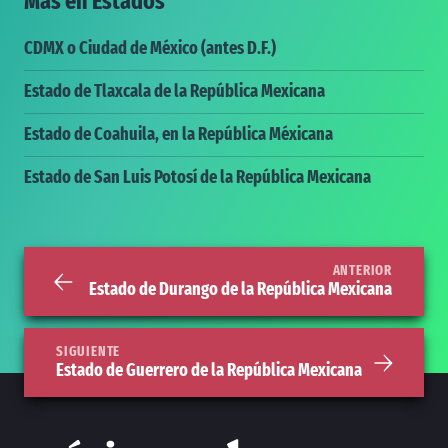
Más en
Estados
CDMX o Ciudad de México (antes D.F.)
Estado de Tlaxcala de la República Mexicana
Estado de Coahuila, en la República Méxicana
Estado de San Luis Potosí de la República Mexicana
ANTERIOR
Estado de Durango de la República Mexicana
SIGUIENTE
Estado de Guerrero de la República Mexicana