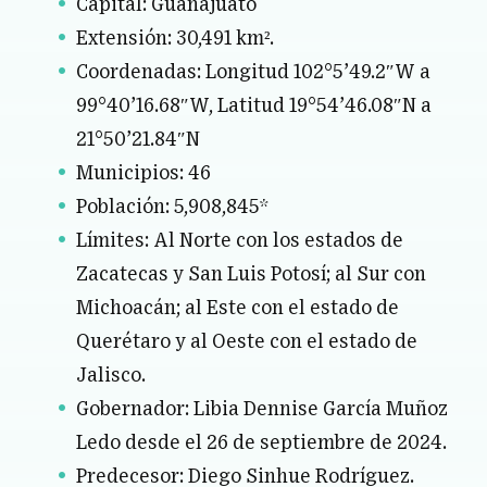
Capital: Guanajuato
Extensión: 30,491 km².
Coordenadas:
Longitud 102°5’49.2″W a
99°40’16.68″W, Latitud 19°54’46.08″N a
21°50’21.84″N
Municipios: 46
Población: 5,908,845*
Límites: Al Norte con los estados de
Zacatecas
y
San Luis Potosí
; al Sur con
Michoacán
; al Este con el estado de
Querétaro
y al Oeste con el estado de
Jalisco
.
Gobernador: Libia Dennise García Muñoz
Ledo desde el 26 de septiembre de 2024.
Predecesor: Diego Sinhue Rodríguez.