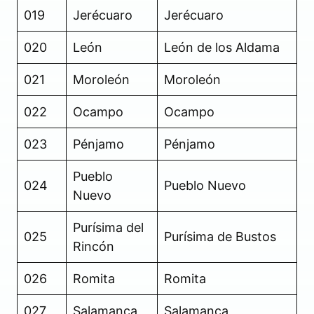
019
Jerécuaro
Jerécuaro
020
León
León de los Aldama
021
Moroleón
Moroleón
022
Ocampo
Ocampo
023
Pénjamo
Pénjamo
Pueblo
024
Pueblo Nuevo
Nuevo
Purísima del
025
Purísima de Bustos
Rincón
026
Romita
Romita
027
Salamanca
Salamanca