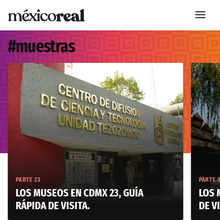
#
muestras
PARTE 23
PARTE 
LOS MUSEOS EN CDMX 23, GUÍA
LOS 
RÁPIDA DE VISITA.
DE VI