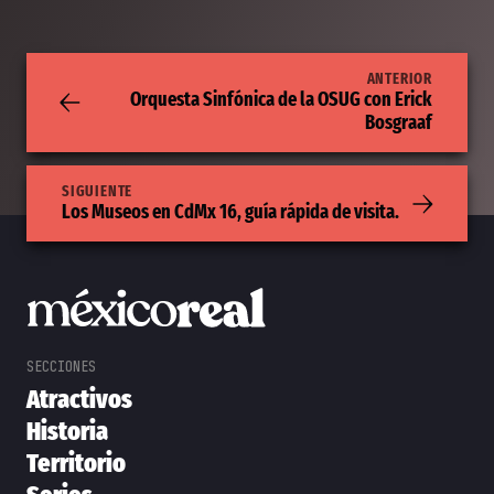
ANTERIOR
Orquesta Sinfónica de la OSUG con Erick
Bosgraaf
SIGUIENTE
Los Museos en CdMx 16, guía rápida de visita.
Atractivos
Historia
Territorio