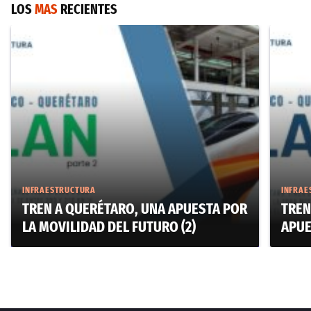
LOS
MAS
RECIENTES
INFRAESTRUCTURA
INFRAE
TREN A QUERÉTARO, UNA APUESTA POR
TREN
LA MOVILIDAD DEL FUTURO (2)
APUE