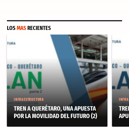
LOS
MAS
RECIENTES
INFRAESTRUCTURA
INFRA
TREN A QUERÉTARO, UNA APUESTA
TRE
POR LA MOVILIDAD DEL FUTURO (2)
APU