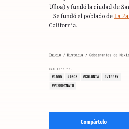
Ulloa) y fundó la ciudad de Sa
– Se fundó el poblado de
La Pa
California.
Inicio
/
Historia
/
Gobernantes de Mexi
1595
1603
COLONIA
VIRREY
VIRREYNATO
Compártelo