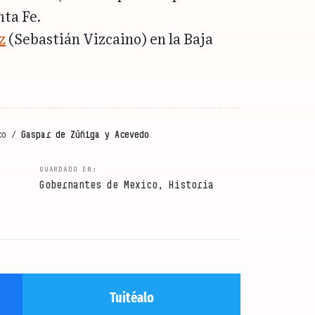
nta Fe.
z
(Sebastián Vizcaino) en la Baja
co
/
Gaspar de Zúñiga y Acevedo
Gobernantes de Mexico
,
Historia
Tuitéalo